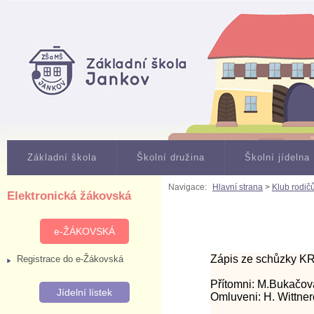
Základní škola
Školní družina
Školní jídelna
Navigace:
Hlavní strana
>
Klub rodič
Elektronická žákovská
e-ŽÁKOVSKÁ
Zápis ze schůzky K
Registrace do e-Žákovská
Přítomni: M.Bukačová
Jídelní lístek
Omluveni: H. Wittner