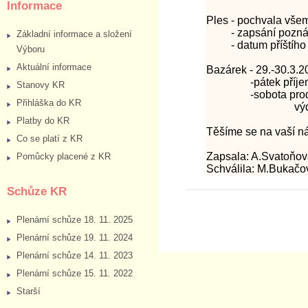
Informace
Ples - pochvala vš
- zapsání poznáme
Základní informace a složení
- datum příštího 
Výboru
Aktuální informace
Bazárek - 29.-30.3.2
-pátek příjem zb
Stanovy KR
-sobota prodej z
Přihláška do KR
výdej zboží
Platby do KR
Těšíme se na vaší n
Co se platí z KR
Zapsala: A.Svatoňo
Pomůcky placené z KR
Schválila: M.Bukačo
Schůze KR
Plenární schůze 18. 11. 2025
Plenární schůze 19. 11. 2024
Plenární schůze 14. 11. 2023
Plenární schůze 15. 11. 2022
Starší