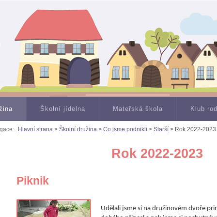
žina
Školní jídelna
Mateřská škola
Klub ro
gace:
Hlavní strana
>
Školní družina
>
Co jsme podnikli
>
Starší
> Rok 2022-2023
Rok 2022-2023
Piknik
Udělali jsme si na družinovém dvoře pr