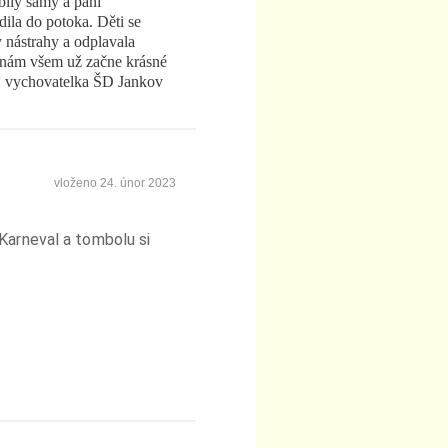
obily samy a paní
dila do potoka. Děti se
y nástrahy a odplavala
a nám všem už začne krásné
, vychovatelka ŠD Jankov
vloženo
24. únor 2023
Karneval a tombolu si