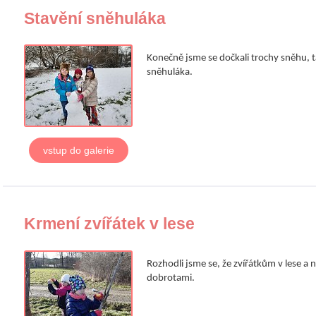
Stavění sněhuláka
Konečně jsme se dočkali trochy sněhu, ta
sněhuláka.
vstup do galerie
Krmení zvířátek v lese
Rozhodli jsme se, že zvířátkům v lese a 
dobrotami.