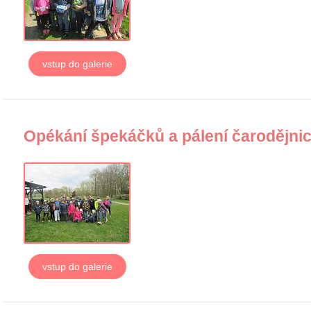
vstup do galerie
Opékání špekáčků a pálení čarodějni
vstup do galerie