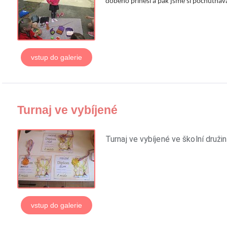
dobého přinesl a pak jsme si pochutnáva
vstup do galerie
Turnaj ve vybíjené
Turnaj ve vybíjené ve školní družin
vstup do galerie