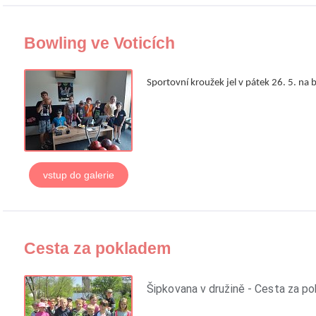
Bowling ve Voticích
Sportovní kroužek jel v pátek 26. 5. na 
vstup do galerie
Cesta za pokladem
Šipkovana v družině - Cesta za p