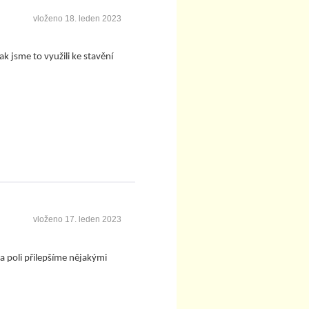
vloženo
18. leden 2023
k jsme to využili ke stavění
vloženo
17. leden 2023
na poli přilepšíme nějakými