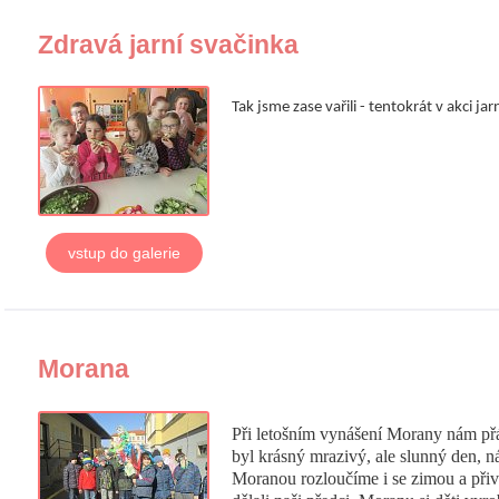
Zdravá jarní svačinka
Tak jsme zase vařili - tentokrát v akci jar
vstup do galerie
Morana
Při letošním vynášení Morany nám přá
byl krásný mrazivý, ale slunný den, n
Moranou rozloučíme i se zimou a přiv