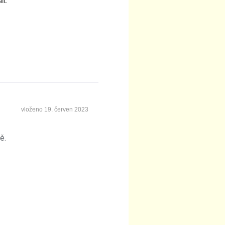
li.
vloženo
19. červen 2023
ě.