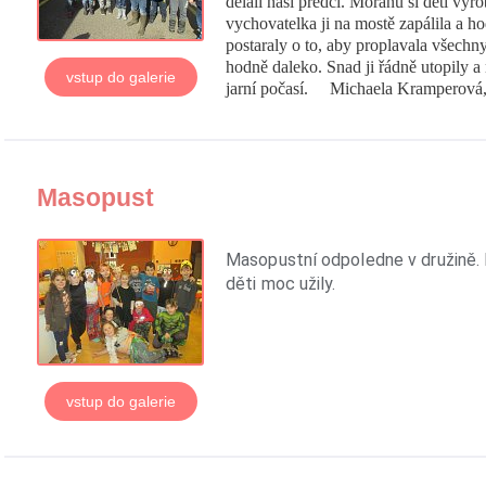
dělali naši předci. Moranu si děti vyr
vychovatelka ji na mostě zapálila a ho
postaraly o to, aby proplavala všechn
hodně daleko. Snad ji řádně utopily 
vstup do galerie
jarní počasí. Michaela Kramperová
Masopust
Masopustní odpoledne v družině. 
děti moc užily.
vstup do galerie