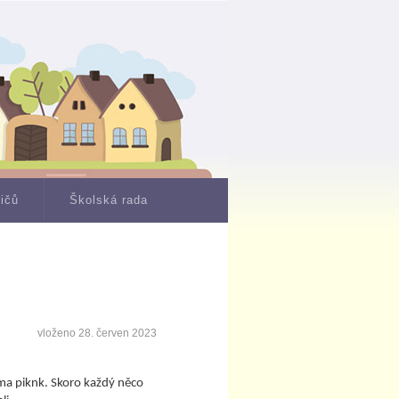
dičů
Školská rada
vloženo
28. červen 2023
ima piknk. Skoro každý něco