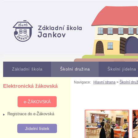
Základní škola
Školní družina
Školní jídelna
Navigace:
Hlavní strana
>
Školní dru
Elektronická žákovská
e-ŽÁKOVSKÁ
Registrace do e-Žákovská
Jídelní lístek