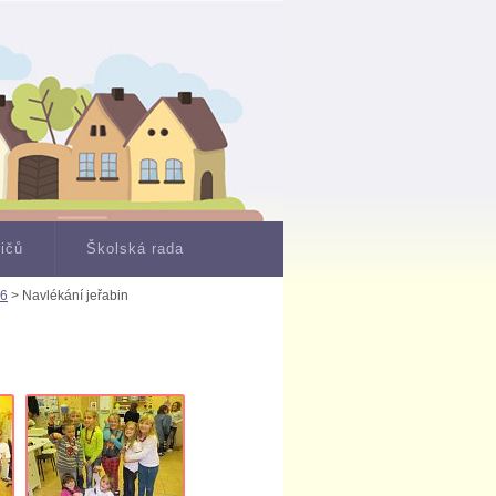
dičů
Školská rada
16
> Navlékání jeřabin