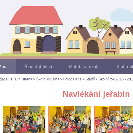
žina
Školní jídelna
Mateřská škola
Klub ro
gace:
Hlavní strana
>
Školní družina
>
Fotogalerie
>
Starší
>
Školní rok 2015 - 20
Navlékání jeřabin