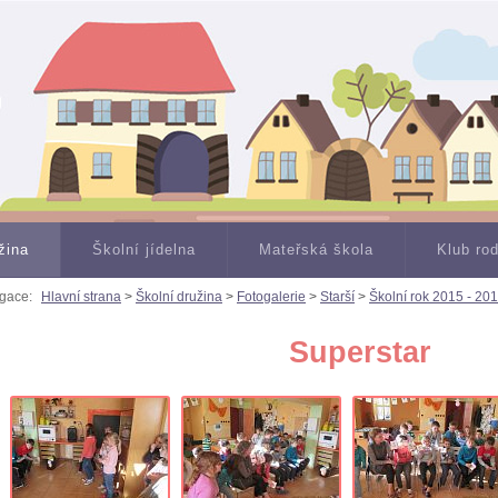
žina
Školní jídelna
Mateřská škola
Klub ro
gace:
Hlavní strana
>
Školní družina
>
Fotogalerie
>
Starší
>
Školní rok 2015 - 20
Superstar