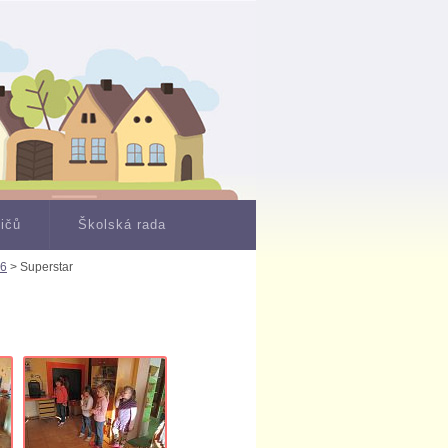
dičů
Školská rada
16
> Superstar