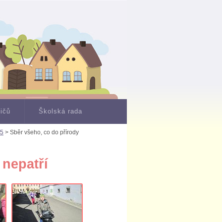
dičů
Školská rada
15
> Sběr všeho, co do přírody
 nepatří