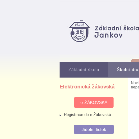
Základní škola
Školní dru
Navi
Elektronická žákovská
nepa
e-ŽÁKOVSKÁ
Registrace do e-Žákovská
Jídelní lístek