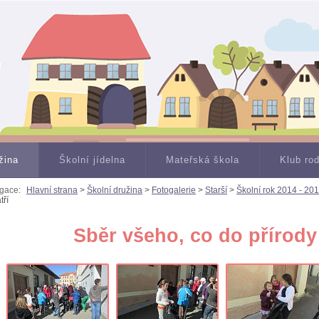
žina
Školní jídelna
Mateřská škola
Klub ro
gace:
Hlavní strana
>
Školní družina
>
Fotogalerie
>
Starší
>
Školní rok 2014 - 20
tří
Sběr všeho, co do přírody