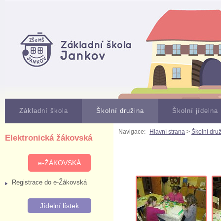
Základní škola
Školní družina
Školní jídelna
Navigace:
Hlavní strana
>
Školní dru
Elektronická žákovská
e-ŽÁKOVSKÁ
Registrace do e-Žákovská
Jídelní lístek