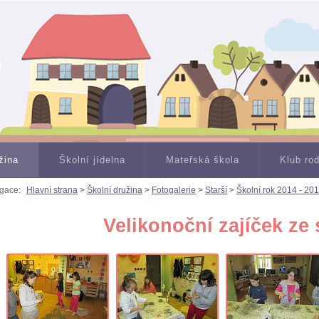
žina
Školní jídelna
Mateřská škola
Klub ro
gace:
Hlavní strana
>
Školní družina
>
Fotogalerie
>
Starší
>
Školní rok 2014 - 20
Velikonoční zajíček ze