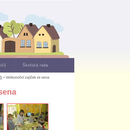
dičů
Školská rada
15
> Velikonoční zajíček ze sena
 sena