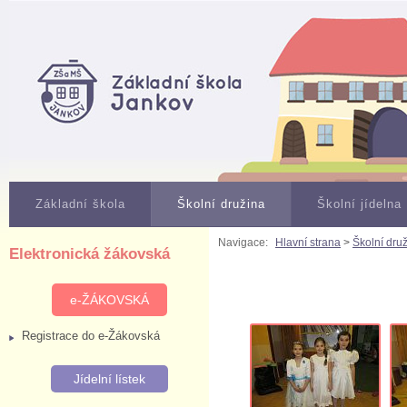
Základní škola
Školní družina
Školní jídelna
Navigace:
Hlavní strana
>
Školní dru
Elektronická žákovská
e-ŽÁKOVSKÁ
Registrace do e-Žákovská
Jídelní lístek