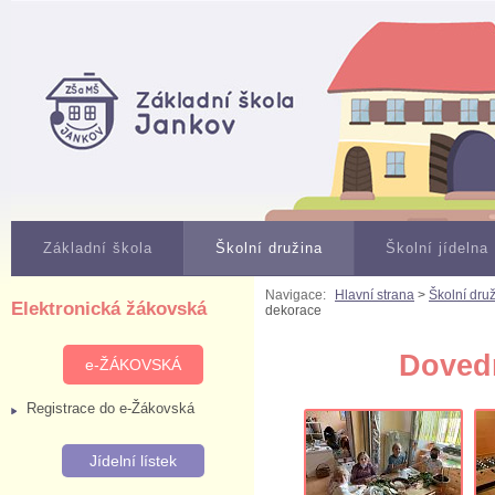
Základní škola
Školní družina
Školní jídelna
Navigace:
Hlavní strana
>
Školní dru
Elektronická žákovská
dekorace
Dovedn
e-ŽÁKOVSKÁ
Registrace do e-Žákovská
Jídelní lístek