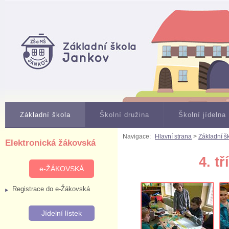
Základní škola
Školní družina
Školní jídelna
Navigace:
Hlavní strana
>
Základní š
Elektronická žákovská
4. t
e-ŽÁKOVSKÁ
Registrace do e-Žákovská
Jídelní lístek