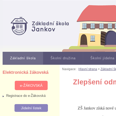
Základní škola
Školní družina
Školní jídelna
Navigace:
Hlavní strana
>
Základní š
Elektronická žákovská
Zlepšení od
e-ŽÁKOVSKÁ
Registrace do e-Žákovská
Jídelní lístek
ZŠ Jankov získá nové 