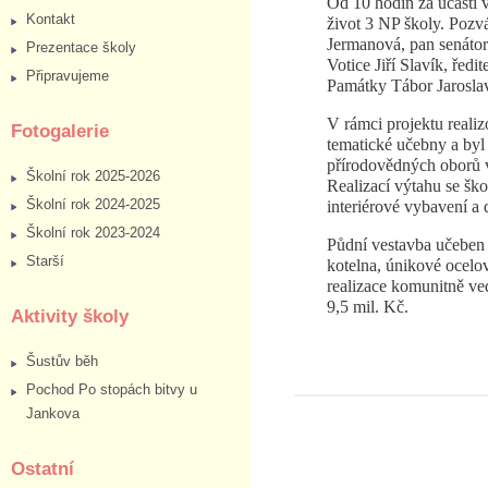
Od 10 hodin za účasti 
Kontakt
život 3 NP školy. Pozv
Jermanová, pan senátor
Prezentace školy
Votice Jiří Slavík, řed
Připravujeme
Památky Tábor Jaroslav 
V rámci projektu reali
Fotogalerie
tematické učebny a byl
přírodovědných oborů 
Školní rok 2025-2026
Realizací výtahu se ško
Školní rok 2024-2025
interiérové vybavení a
Školní rok 2023-2024
Půdní vestavba učeben a
Starší
kotelna, únikové ocelov
realizace komunitně ve
9,5 mil. Kč.
Aktivity školy
Šustův běh
Pochod Po stopách bitvy u
Jankova
Ostatní