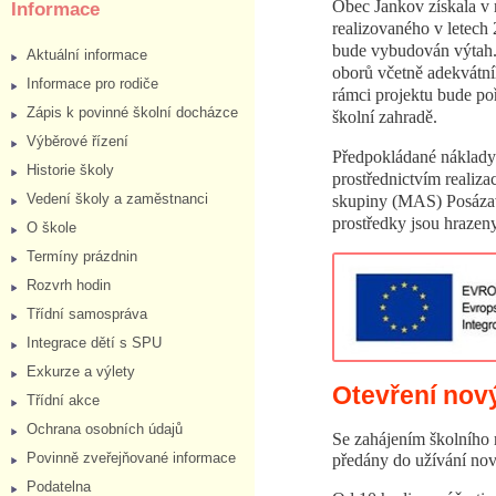
Obec Jankov získala v r
Informace
realizovaného v letech
bude vybudován výtah. 
Aktuální informace
oborů včetně adekvátní
Informace pro rodiče
rámci projektu bude po
Zápis k povinné školní docházce
školní zahradě.
Výběrové řízení
Předpokládané náklady 
Historie školy
prostřednictvím realiz
Vedení školy a zaměstnanci
skupiny (MAS) Posázaví
prostředky jsou hrazen
O škole
Termíny prázdnin
Rozvrh hodin
Třídní samospráva
Integrace dětí s SPU
Exkurze a výlety
Otevření nov
Třídní akce
Ochrana osobních údajů
Se zahájením školního 
Povinně zveřejňované informace
předány do užívání no
Podatelna