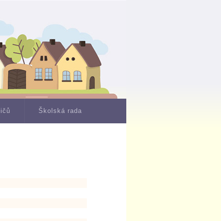
dičů
Školská rada