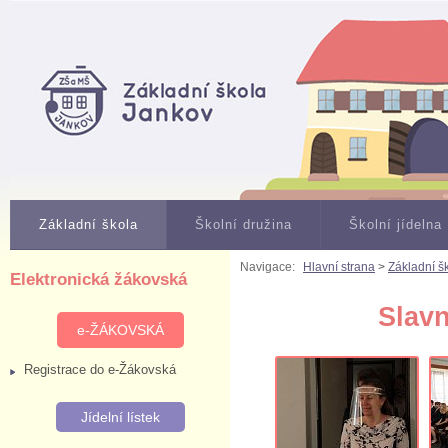
Základní škola
Školní družina
Školní jídelna
Navigace:
Hlavní strana
>
Základní š
Elektronická žákovská
Slavn
e-ŽÁKOVSKÁ
Registrace do e-Žákovská
Jídelní lístek