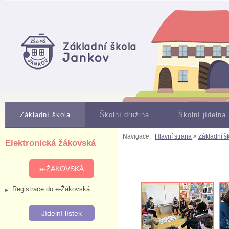
Základní škola
Školní družina
Školní jídelna
Navigace:
Hlavní strana
>
Základní š
Elektronická žákovská
e-ŽÁKOVSKÁ
Registrace do e-Žákovská
Jídelní lístek