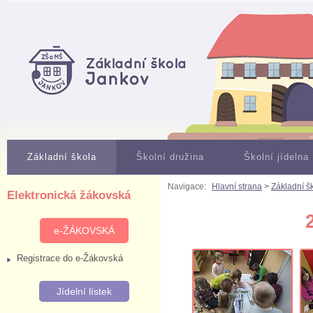
Základní škola
Školní družina
Školní jídelna
Navigace:
Hlavní strana
>
Základní š
Elektronická žákovská
e-ŽÁKOVSKÁ
Registrace do e-Žákovská
Jídelní lístek