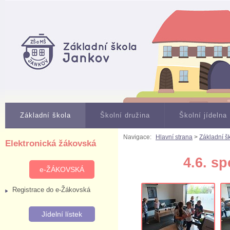
Základní škola
Školní družina
Školní jídelna
Navigace:
Hlavní strana
>
Základní š
Elektronická žákovská
4.6. sp
e-ŽÁKOVSKÁ
Registrace do e-Žákovská
Jídelní lístek