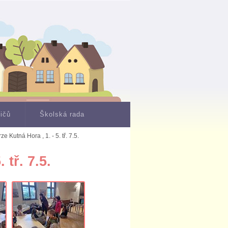
dičů
Školská rada
e Kutná Hora , 1. - 5. tř. 7.5.
 tř. 7.5.