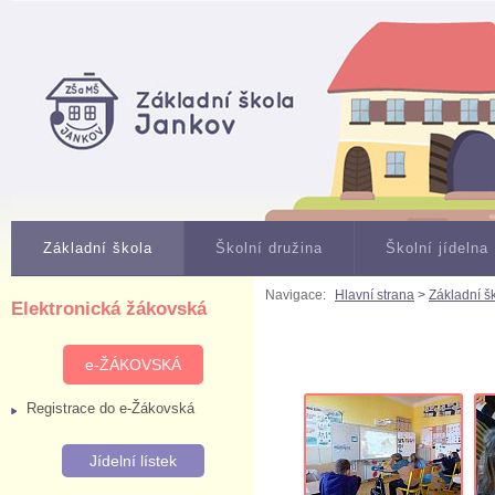
Základní škola
Školní družina
Školní jídelna
Navigace:
Hlavní strana
>
Základní š
Elektronická žákovská
e-ŽÁKOVSKÁ
Registrace do e-Žákovská
Jídelní lístek