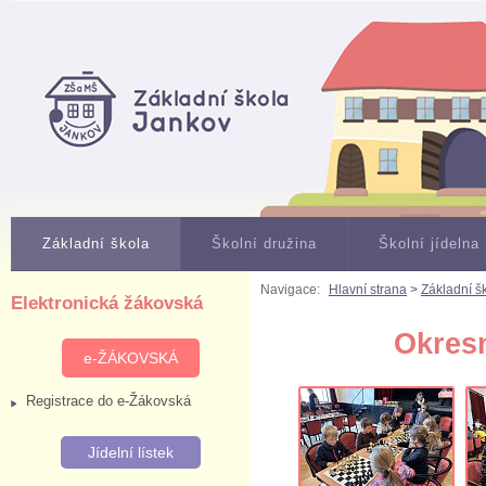
Základní škola
Školní družina
Školní jídelna
Navigace:
Hlavní strana
>
Základní š
Elektronická žákovská
Okresn
e-ŽÁKOVSKÁ
Registrace do e-Žákovská
Jídelní lístek