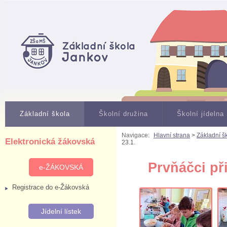
Základní škola
Školní družina
Školní jídelna
Navigace:
Hlavní strana
>
Základní š
Elektronická žákovská
23.1.
Prvňáčci př
e-ŽÁKOVSKÁ
Registrace do e-Žákovská
Jídelní lístek