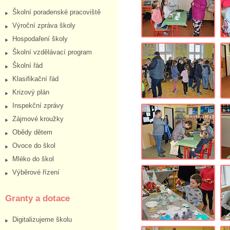
Školní poradenské pracoviště
Výroční zpráva školy
Hospodaření školy
Školní vzdělávací program
Školní řád
Klasifikační řád
Krizový plán
Inspekční zprávy
Zájmové kroužky
Obědy dětem
Ovoce do škol
Mléko do škol
Výběrové řízení
Granty a dotace
Digitalizujeme školu