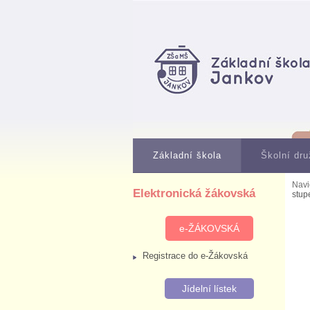
Základní škola
Školní dru
Navi
Elektronická žákovská
stup
e-ŽÁKOVSKÁ
Registrace do e-Žákovská
Jídelní lístek