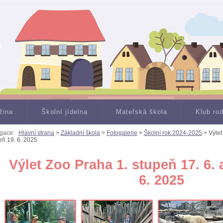
žina
Školní jídelna
Mateřská škola
Klub ro
gace:
Hlavní strana
>
Základní škola
>
Fotogalerie
>
Školní rok 2024-2025
> Výlet
eň 19. 6. 2025
Výlet Zoo Praha 1. stupeň 17. 6. 
6. 2025