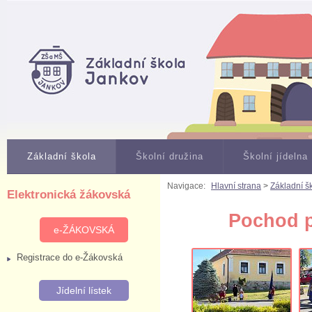
Základní škola
Školní družina
Školní jídelna
Navigace:
Hlavní strana
>
Základní š
Elektronická žákovská
Pochod p
e-ŽÁKOVSKÁ
Registrace do e-Žákovská
Jídelní lístek