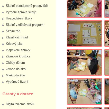
Školní poradenské pracoviště
Výroční zpráva školy
Hospodaření školy
Školní vzdělávací program
Školní řád
Klasifikační řád
Krizový plán
Inspekční zprávy
Zájmové kroužky
Obědy dětem
Ovoce do škol
Mléko do škol
Výběrové řízení
Granty a dotace
Digitalizujeme školu