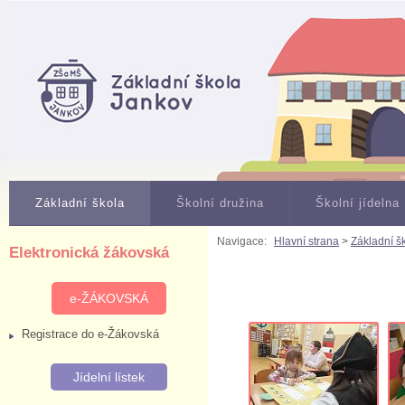
Základní škola
Školní družina
Školní jídelna
Navigace:
Hlavní strana
>
Základní š
Elektronická žákovská
e-ŽÁKOVSKÁ
Registrace do e-Žákovská
Jídelní lístek