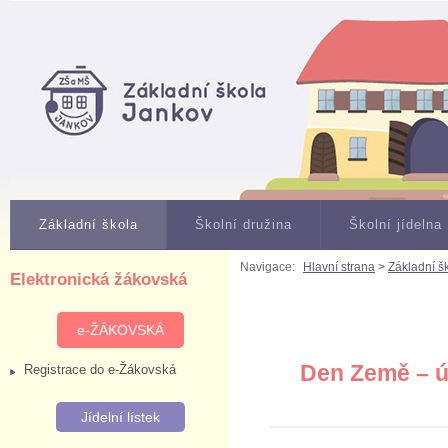
Základní škola
Školní družina
Školní jídelna
Navigace:
Hlavní strana
>
Základní š
Elektronická žákovská
e-ŽÁKOVSKÁ
Den Země – úk
Registrace do e-Žákovská
Jídelní lístek