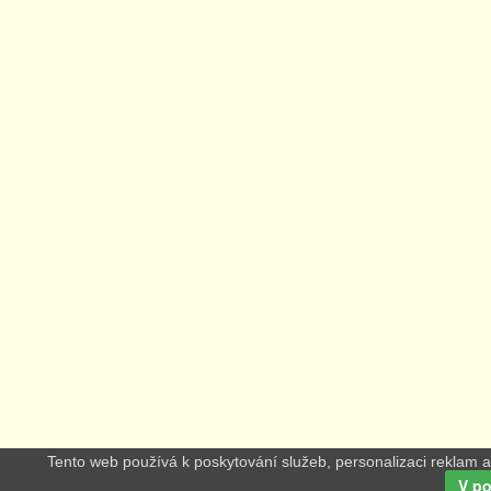
Tento web používá k poskytování služeb, personalizaci reklam a
V p