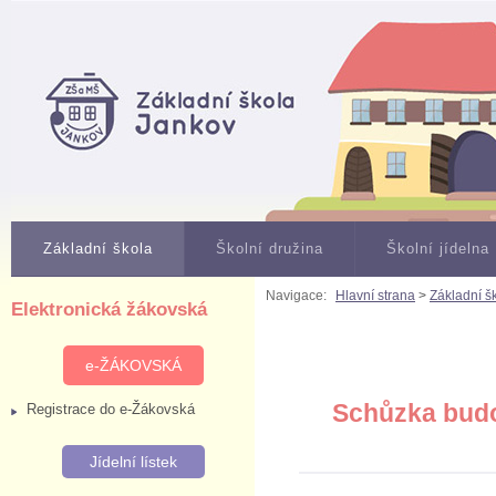
Základní škola
Školní družina
Školní jídelna
Navigace:
Hlavní strana
>
Základní š
Elektronická žákovská
e-ŽÁKOVSKÁ
Schůzka bud
Registrace do e-Žákovská
Jídelní lístek